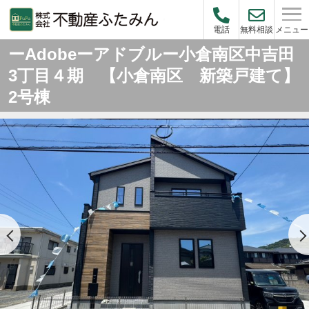
メニュー
電話
無料相談
ーAdobeーアドブルー小倉南区中吉田
3丁目４期 【小倉南区 新築戸建て】
2号棟