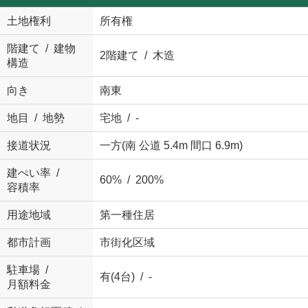
土地権利
所有権
階建て / 建物
2階建て / 木造
構造
向き
南東
地目 / 地勢
宅地 / -
接道状況
一方(南 公道 5.4m 間口 6.9m)
建ぺい率 /
60% / 200%
容積率
用途地域
第一種住居
都市計画
市街化区域
駐車場 /
有(4台) / -
月額料金