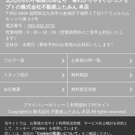
北九州市の不動産売却なら一番わかりやすいがコンセ
プトの株式会社不動産ふたみん 本店
〒802-0804 福岡県北九州市小倉南区下城野１丁目7-7 ウェルカム
ネッツＣ棟 3-2号
電話番号：
093-932-3770
営業時間：9：30～18：00（営業時間外のご見学も対応いたし
ます）
定休日：水曜日（事前予約のお客様のみ対応いたします）
ブログ一覧
お客様の声一覧
スタッフ紹介
無料相談
会社概要
無料査定依頼
プライバシーポリシー
利用規約
PCサイト
Copyright(c) 株式会社 不動産ふたみん 本店 All rights reserved.
当サイトでは、お客様の当サイト利用状況把握、サービス向上検討を目的と
して、クッキー（Cookie）を使用しています。
詳しくは、当社の
「Cookieの取扱いについて」
をご確認ください。