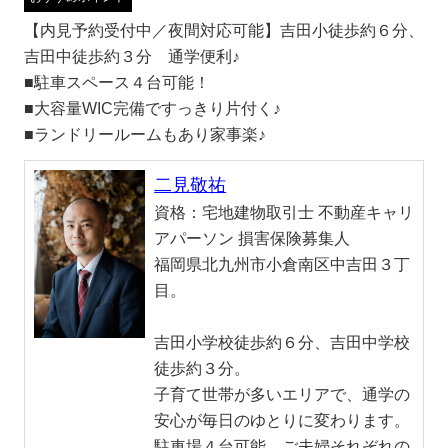
【内見予約受付中／夜間対応可能】吉田小徒歩約６分、
吉田中徒歩約３分 通学便利♪
■駐車スペース４台可能！
■大容量WIC完備ですっきり片付く♪
■ランドリールームもあり家事楽♪
二見敬祐
資格：
宅地建物取引士 不動産キャリ
アパーソン 損害保険募集人
福岡県北九州市小倉南区中吉田３丁
目。
吉田小学校徒歩約６分、吉田中学校
徒歩約３分。
子育て世帯が多いエリアで、通学の
安心が毎日のゆとりに変わります。
駐車場４台可能。ご夫婦それぞれの