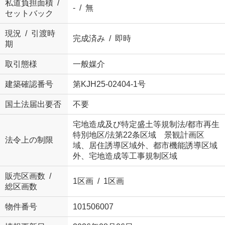
私道負担面積 /
- / 無
セットバック
現況 / 引渡時
完成済み / 即時
期
取引態様
一般媒介
建築確認番号
第KJH25-02404-1号
国土法届出要否
不要
宅地造成及び特定盛土等規制法/都市再生
特別地区/法第22条区域 景観計画区
法令上の制限
域、居住誘導区域外、都市機能誘導区域
外、宅地造成等工事規制区域
販売区画数 /
1区画 / 1区画
総区画数
物件番号
101506007