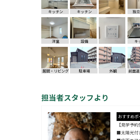
キッチン
キッチン
独立
洋室
設備
キ
居間・リビング
駐車場
外観
担当者スタッフより
おすすめポ
【見学予約
■太陽光付き