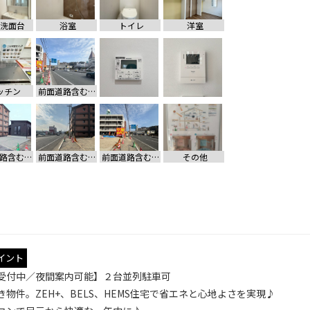
洗面台
浴室
トイレ
洋室
ッチン
前面道路含む現地写真
前面道路含む現地写真
前面道路含む現地写真
前面道路含む現地写真
その他
イント
受付中／夜間案内可能】２台並列駐車可
物件。ZEH+、BELS、HEMS住宅で省エネと心地よさを実現♪