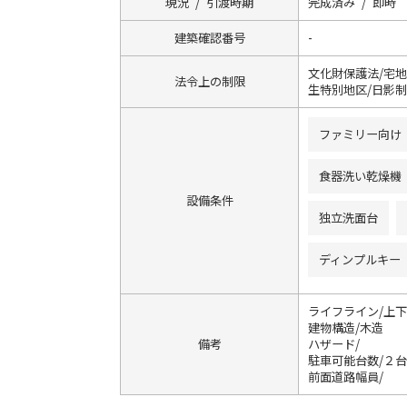
現況 / 引渡時期
完成済み / 即時
建築確認番号
-
文化財保護法/宅
法令上の制限
生特別地区/日影
ファミリー向け
食器洗い乾燥機
設備条件
独立洗面台
ディンプルキー
ライフライン/上
建物構造/木造
備考
ハザード/
駐車可能台数/２
前面道路幅員/