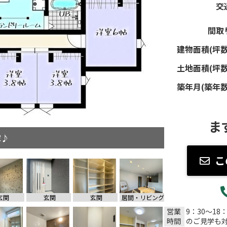
交
間取
建物面積(坪数
土地面積(坪数
築年月(築年数
ま
の家♪
こ
玄関
玄関
玄関
居間・リビング
営業
9：30～18
時間
のご見学も