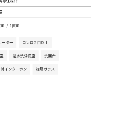
属専任媒介
要
区画 / 1区画
ヒーター
コンロ２口以上
室
温水洗浄便座
洗面台
タ付インターホン
複層ガラス