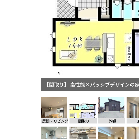
【間取り】 高性能×パッシブデザイン
【外観】 すっきりとしたお洒落な外観♪
居間・リビング
間取り
外観