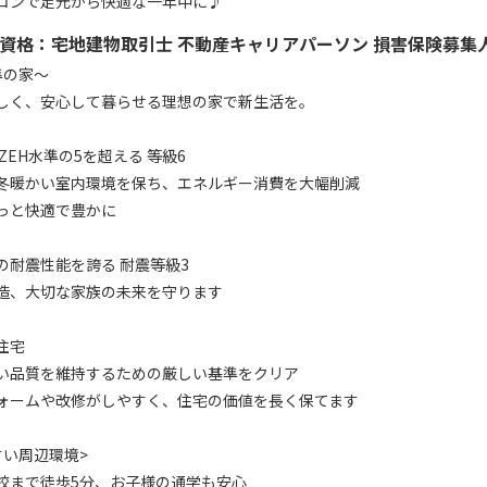
コンで足元から快適な一年中に♪
資格：
宅地建物取引士 不動産キャリアパーソン 損害保険募集人
準の家～
しく、安心して暮らせる理想の家で新生活を。
ZEH水準の5を超える 等級6
冬暖かい室内環境を保ち、エネルギー消費を大幅削減
っと快適で豊かに
の耐震性能を誇る 耐震等級3
造、大切な家族の未来を守ります
住宅
い品質を維持するための厳しい基準をクリア
ォームや改修がしやすく、住宅の価値を⾧く保てます
すい周辺環境>
校まで徒歩5分、お子様の通学も安心