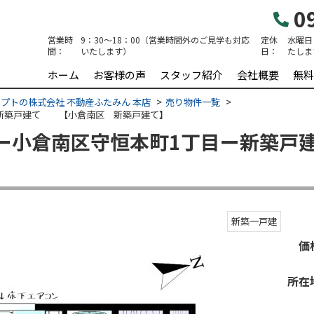
09
営業時
9：30～18：00（営業時間外のご見学も対応
定休
水曜日
間：
いたします）
日：
たしま
ホーム
お客様の声
スタッフ紹介
会社概要
無料
プトの株式会社 不動産ふたみん 本店
売り物件一覧
ー新築戸建て 【小倉南区 新築戸建て】
ー小倉南区守恒本町1丁目ー新築
新築一戸建
価
所在