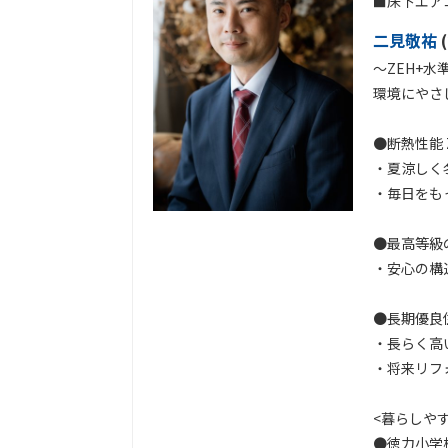
■床下エア
二見敬祐
(
～ZEH+水
環境にやさ
●断熱性能 
・夏涼しく
・毎日をも
●最高等級
・安心の構
●⾧期優良
・⾧らく高
・将来リフ
<暮らしや
●徳力小学