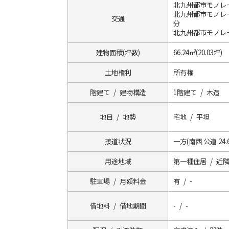
北九州都市モノレ
北九州都市モノレ
交通
分
北九州都市モノレ
建物面積(坪数)
66.24㎡(20.03坪)
土地権利
所有権
階建て / 建物構造
1階建て / 木造
地目 / 地勢
宅地 / 平坦
接道状況
一方(南西 公道 24.6
用途地域
第一種住居 / 近
駐車場 / 月額料金
有 / -
借地料 / 借地期間
- / -