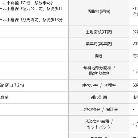
ール小倉線「守恒」駅徒歩4分
ール小倉線「徳力公団前」駅徒歩11
3
間取り(詳細)
洋室
ール小倉線「競馬場前」駅徒歩13分
土地面積(坪数)
公簿
築年月(築年数)
20
向き
南
傾斜地部分面積 /
- /
路地状敷地
m 間口 7.3m)
建ぺい率 / 容積率
60
隣商業
都市計画
市
土地の敷金 / 保証金
-
私道負担面積 /
- 
セットバック