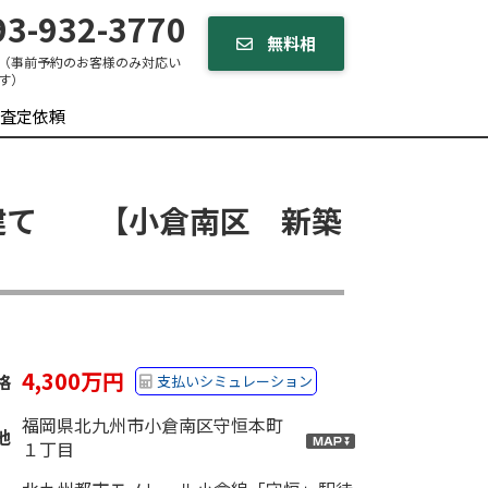
3-932-3770
無料相
（事前予約のお客様のみ対応い
す）
談する
査定依頼
戸建て 【小倉南区 新築
4,300万円
格
支払いシミュレーション
福岡県北九州市小倉南区守恒本町
地
１丁目