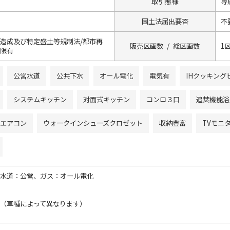
取引態様
専
国土法届出要否
不
地造成及び特定盛土等規制法/都市再
販売区画数 / 総区画数
1
制限有
公営水道
公共下水
オール電化
電気有
IHクッキング
システムキッチン
対面式キッチン
コンロ３口
追焚機能浴
エアコン
ウォークインシューズクロゼット
収納豊富
TVモニ
下水道：公営、ガス：オール電化
台（車種によって異なります）