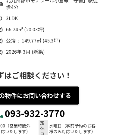
北九州都市モノレール小倉線「守恒」駅徒
通
歩4分
り
3LDK
)
66.24㎡ (20.03坪)
)
公簿 : 149.77㎡ (45.3坪)
)
2026年 3月 (新築)
ずはご相談ください！
の物件にお問い合わせする
093-932-3770
定
：00（営業時間外
水曜日（事前予約のお客
休
対応いたします）
様のみ対応いたします）
日