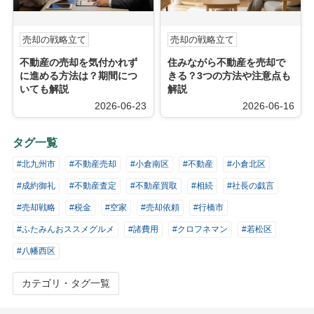
売却の戦略立て
売却の戦略立て
不動産の売却を気付かれず
住みながら不動産を売却で
に進める方法は？期間につ
きる？3つの方法や注意点も
いても解説
解説
2026-06-23
2026-06-16
タグ一覧
#北九州市
#不動産売却
#小倉南区
#不動産
#小倉北区
#成約御礼
#不動産査定
#不動産買取
#相続
#社長の戯言
#売却戦略
#税金
#空家
#売却依頼
#行橋市
#ふたみんおススメグルメ
#諸費用
#クロフネマン
#若松区
#八幡西区
カテゴリ・タグ一覧