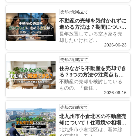
売却の戦略立て
不動産の売却を気付かれずに
進める方法は？期間について
も解説
長年放置している空き家を売
却したいけれど...
2026-06-23
売却の戦略立て
住みながら不動産を売却でき
る？3つの方法や注意点も解
説
不動産の売却を検討している
ものの、「仮住...
2026-06-16
売却の戦略立て
北九州市小倉北区の不動産売
却について！住環境や相場も
ご紹介
北九州市小倉北区は、新幹線
や在来線、モノ...