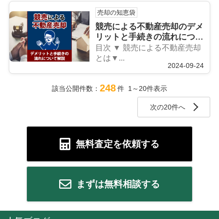
売却の知恵袋
競売による不動産売却のデメ
リットと手続きの流れについ
て解説
目次 ▼ 競売による不動産売却
とは▼...
2024-09-24
248
該当公開件数：
件 1～20件表示
次の20件へ
無料査定を依頼する
まずは無料相談する