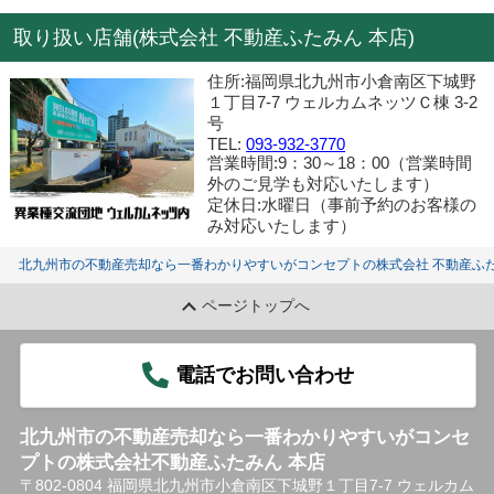
取り扱い店舗(株式会社 不動産ふたみん 本店)
住所:福岡県北九州市小倉南区下城野
１丁目7-7 ウェルカムネッツＣ棟 3-2
号
TEL:
093-932-3770
営業時間:9：30～18：00（営業時間
外のご見学も対応いたします）
定休日:水曜日（事前予約のお客様の
み対応いたします）
北九州市の不動産売却なら一番わかりやすいがコンセプトの株式会社 不動産ふた
ページトップへ
電話でお問い合わせ
北九州市の不動産売却なら一番わかりやすいがコンセ
プトの株式会社不動産ふたみん 本店
〒802-0804 福岡県北九州市小倉南区下城野１丁目7-7 ウェルカム