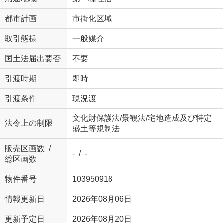
都市計画
市街化区域
取引態様
一般媒介
国土法届出要否
不要
引渡時期
即時
引渡条件
現況渡
文化財保護法/景観法/宅地造成及び特定
法令上の制限
盛土等規制法
販売区画数 /
- / -
総区画数
物件番号
103950918
情報更新日
2026年08月06日
更新予定日
2026年08月20日