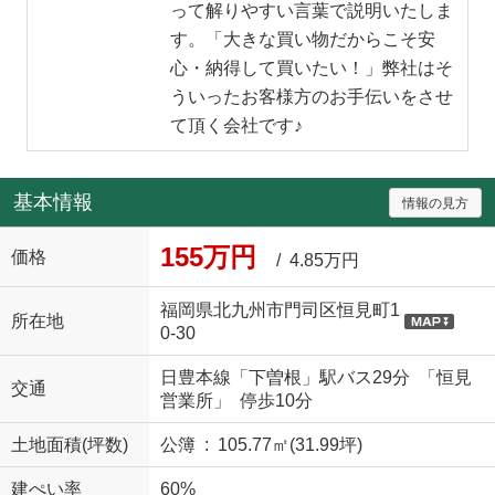
って解りやすい言葉で説明いたしま
す。「大きな買い物だからこそ安
心・納得して買いたい！」弊社はそ
ういったお客様方のお手伝いをさせ
て頂く会社です♪
基本情報
情報の見方
155万円
価格
/ 4.85万円
福岡県北九州市門司区恒見町1
所在地
0-30
日豊本線「下曽根」駅バス29分 「恒見
交通
営業所」 停歩10分
土地面積(坪数)
公簿 : 105.77㎡(31.99坪)
建ぺい率
60%