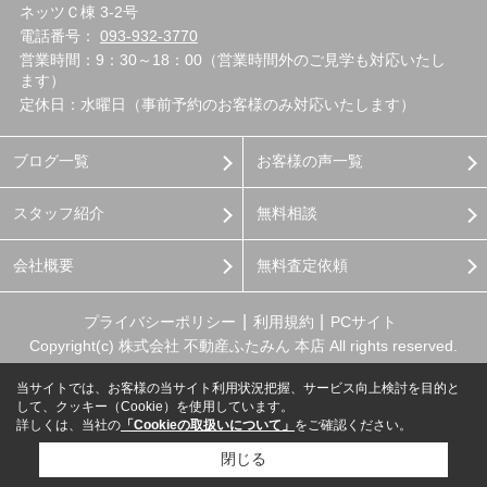
ネッツＣ棟 3-2号
電話番号：
093-932-3770
営業時間：9：30～18：00（営業時間外のご見学も対応いたし
ます）
定休日：水曜日（事前予約のお客様のみ対応いたします）
ブログ一覧
お客様の声一覧
スタッフ紹介
無料相談
会社概要
無料査定依頼
プライバシーポリシー
利用規約
PCサイト
Copyright(c) 株式会社 不動産ふたみん 本店 All rights reserved.
当サイトでは、お客様の当サイト利用状況把握、サービス向上検討を目的と
して、クッキー（Cookie）を使用しています。
詳しくは、当社の
「Cookieの取扱いについて」
をご確認ください。
閉じる