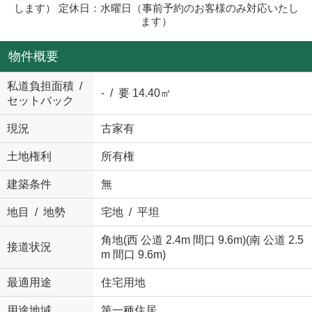
します） 定休日：水曜日（事前予約のお客様のみ対応いたし
ます）
物件概要
私道負担面積 /
- / 要 14.40㎡
セットバック
現況
古家有
土地権利
所有権
建築条件
無
地目 / 地勢
宅地 / 平坦
角地(西 公道 2.4m 間口 9.6m)(南 公道 2.5
接道状況
m 間口 9.6m)
最適用途
住宅用地
用途地域
第一種住居