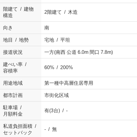
階建て / 建物
2階建て / 木造
構造
向き
南
地目 / 地勢
宅地 / 平坦
接道状況
一方(南西 公道 6.0m 間口 7.8m)
建ぺい率 /
60% / 200%
容積率
用途地域
第一種中高層住居専用
都市計画
市街化区域
駐車場 /
有(3台) / -
月額料金
私道負担面積 /
- / 無
セットバック