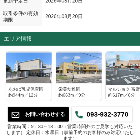
更新予定日
2026年08月20日
取引条件の有効
2026年08月20日
期限
エリア情報
あおば乳児保育園
栄美幼稚園
マルショク 富
約944m／12分
約663m／9分
約617m／8分
093-932-3770
お問い合わせする
営業時間：9：30～18：00（営業時間外のご見学も対応いた
します） 定休日：水曜日（事前予約のお客様のみ対応いたし
ます）