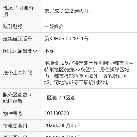
現況 / 引渡時
未完成 / 2026年9月-
期
取引態様
一般媒介
建築確認番号
第KJH26-00285-1号
国土法届出要否
不要
宅地造成及び特定盛土等規制法/都市再生
特別地区/法第22条区域、居住誘導区域
法令上の制限
内、都市機能誘導区域外、景観計画区
域、宅地造成等工事規制区域
販売区画数 /
1区画 / 1区画
総区画数
物件番号
104430228
情報更新日
2026年08月06日