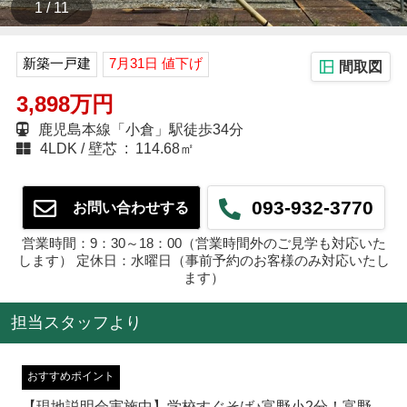
1 / 11
新築一戸建
7月31日 値下げ
間取図
3,898万円
鹿児島本線「小倉」駅徒歩34分
4LDK
壁芯 : 114.68㎡
093-932-3770
お問い合わせする
営業時間：9：30～18：00（営業時間外のご見学も対応いた
します） 定休日：水曜日（事前予約のお客様のみ対応いたし
ます）
担当スタッフより
おすすめポイント
【現地説明会実施中】学校すぐそば♪富野小2分！富野