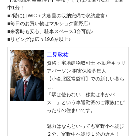
中1分！
■2階にはWIC＋大容量の収納完備で収納豊富♪
■毎日のお買い物はマルショク富野店♪
■来客時も安心、駐車スペース3台可能♪
■リビングは広々19.6帖以上♪
二見敬祐
資格：
宅地建物取引士 不動産キャリ
アパーソン 損害保険募集人
【小倉北区常磐町】での新しい暮ら
し。
「駅は使わない、移動は車かバ
ス！」という車通勤派のご家族にぴ
ったりの住まいです。
魅力はなんといっても富野小へ徒歩
２分、富野中へ徒歩１分の近さ！