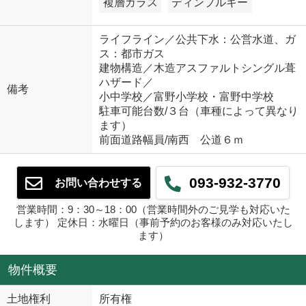
複層ガラス
ディンプルキー
ライフライン／公共下水：公営水道、ガ
ス：都市ガス
建物構造／木造アスファルトシングル葺
ハザード／
備考
小中学校／富野小学校・富野中学校
駐車可能台数/３台（車種によって異なり
ます）
前面道路幅員/南西 公道６ｍ
093-932-3770
お問い合わせする
営業時間：9：30～18：00（営業時間外のご見学も対応いた
します） 定休日：水曜日（事前予約のお客様のみ対応いたし
ます）
物件概要
土地権利
所有権