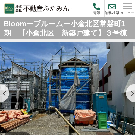
メニュー
電話
無料相談
Bloomーブルームー小倉北区常磐町1
期 【小倉北区 新築戸建て】３号棟