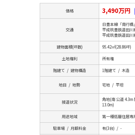
3,490万円
価格
日豊本線「南行橋
交通
平成筑豊鉄道田川
平成筑豊鉄道田川
建物面積(坪数)
95.42㎡(28.86坪)
土地権利
所有権
階建て / 建物構造
1階建て / 木造
地目 / 地勢
宅地 / 平坦
角地(南 公道 4.3m 
接道状況
13.0m)
用途地域
第一種低層住居専
駐車場 / 月額料金
有(3台) / -