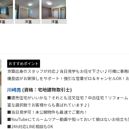
洋室
洋室
洋室
おすすめポイント
京築出身のスタッフが対応♪当日見学もお任せ下さい♪行橋に事務所を
優良店がお家探しをサポート！強引な営業ゼロ＆キャンセルOK！
川﨑亮
(
資格：
宅地建物取引士)
■建売住宅がいいかな？それとも注文住宅？中古住宅？リフォーム？
富な選択肢でお客様からも喜ばれています♪)
■当日見学可！未公開物件も最速でご案内！
■YouTubeにてルームツアー動画や知っておいて損はないお役立
■24h対応LINE相談もOK