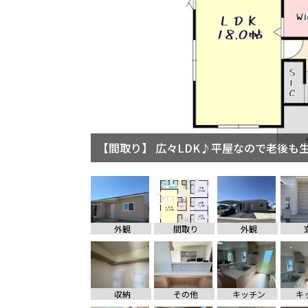
【外観】 駐車場は並列3~4台♪ 【行橋市
外観
間取り
外観
収納
その他
キッチン
キ