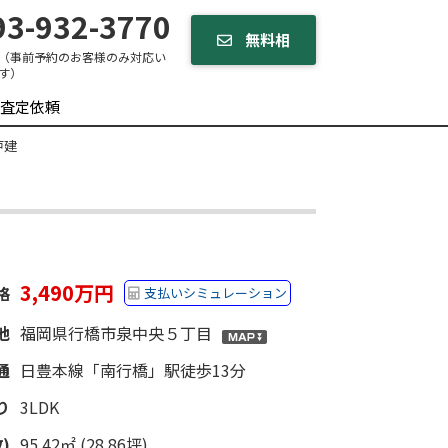
3-932-3770
無料相
（事前予約のお客様のみ対応い
す）
談する
査定依頼
戸建
3,490万円
格
支払いシミュレーション
地
福岡県行橋市泉中央５丁目
通
日豊本線「南行橋」駅徒歩13分
り
3LDK
)
95.42㎡ (28.86坪)