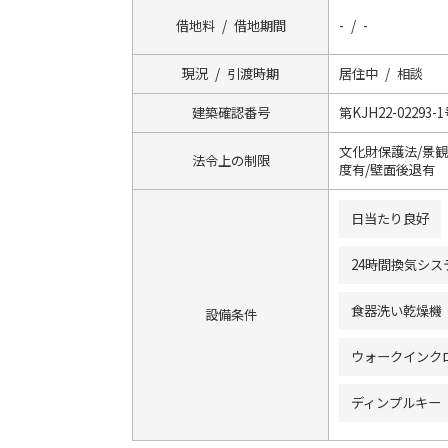
借地料 / 借地期間
- / -
現況 / 引渡時期
居住中 / 相談
建築確認番号
第KJH22-02293-
文化財保護法/景観
法令上の制限
度有/壁面後退有
日当たり良好
24時間換気シス
食器洗い乾燥機
設備条件
ウォークインク
ディンプルキー