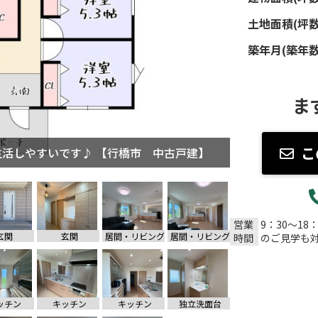
土地面積(坪数
築年月(築年数
ま
こ
 中古戸建】
営業
9：30～18
玄関
玄関
居間・リビング
居間・リビング
時間
のご見学も
ッチン
キッチン
キッチン
独立洗面台