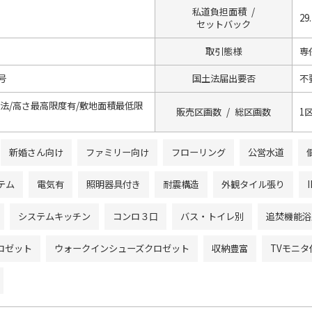
私道負担面積 /
29
セットバック
取引態様
専
1号
国土法届出要否
不
法/高さ最高限度有/敷地面積最低限
販売区画数 / 総区画数
1
新婚さん向け
ファミリー向け
フローリング
公営水道
テム
電気有
照明器具付き
耐震構造
外観タイル張り
システムキッチン
コンロ３口
バス・トイレ別
追焚機能浴
ロゼット
ウォークインシューズクロゼット
収納豊富
TVモニ