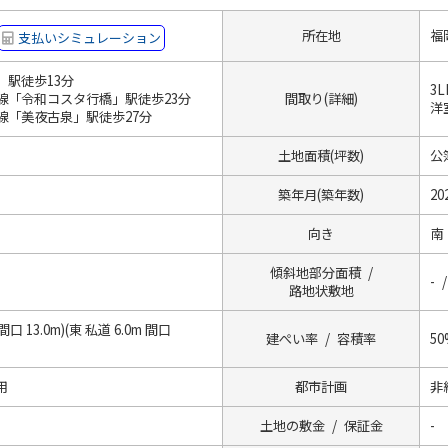
所在地
福
支払いシミュレーション
」駅徒歩13分
3
線「令和コスタ行橋」駅徒歩23分
間取り(詳細)
洋室
線「美夜古泉」駅徒歩27分
土地面積(坪数)
公簿
築年月(築年数)
20
向き
南
傾斜地部分面積 /
- /
路地状敷地
間口 13.0m)(東 私道 6.0m 間口
建ぺい率 / 容積率
50
用
都市計画
非
土地の敷金 / 保証金
-