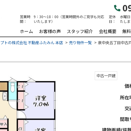
09
営業時
9：30～18：00（営業時間外のご見学も対応
定休
水曜日
間：
いたします）
日：
たしま
ホーム
お客様の声
スタッフ紹介
会社概要
無料
プトの株式会社 不動産ふたみん 本店
売り物件一覧
泉中央五丁目中古
中古一戸建
価
所在
交
間取
建物面積(坪数