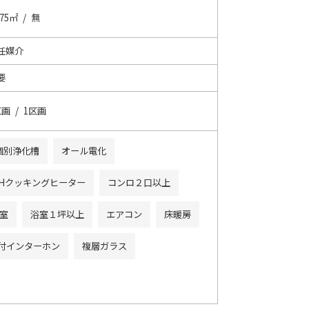
.75㎡ / 無
任媒介
要
区画 / 1区画
個別浄化槽
オール電化
IHクッキングヒーター
コンロ２口以上
室
浴室１坪以上
エアコン
床暖房
タ付インターホン
複層ガラス