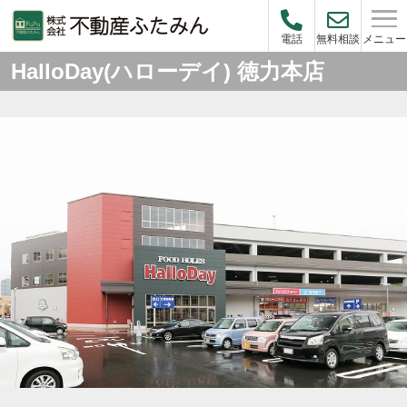
メニュー
電話
無料相談
HalloDay(ハローデイ) 徳力本店