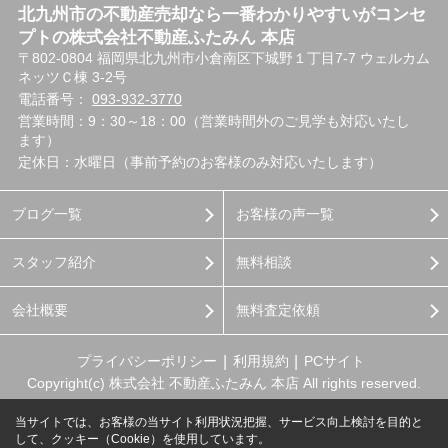
北九州市の不動産売却なら一番わかりやすいがコンセ
プトの株式会社不動産ふたみん 本店
〒802-0804 福岡県北九州市小倉南区下城野１丁目7-7 ウェルカム
ネッツＣ棟 3-2号
電話番号：
093-932-3770
営業時間：9：30～18：00（営業時間外のご見学も対応いたし
ます）
定休日：水曜日（事前予約のお客様のみ対応いたします）
ブログ一覧
お客様の声一覧
スタッフ紹介
無料相談
会社概要
無料査定依頼
プライバシーポリシー
利用規約
PCサイト
Copyright(c) 株式会社 不動産ふたみん 本店 All rights reserved.
当サイトでは、お客様の当サイト利用状況把握、サービス向上検討を目的と
して、クッキー（Cookie）を使用しています。