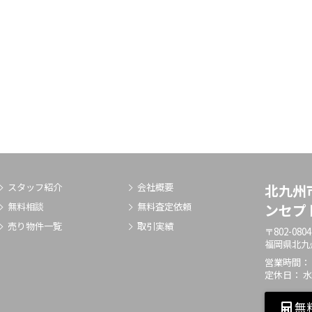
スタッフ紹介
会社概要
北九州
無料相談
無料査定依頼
ンセプ
売り物件一覧
取引実績
〒802-0804
福岡県北九州
営業時間：
定休日： 
無