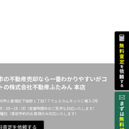
市の不動産売却なら一番わかりやすいがコ
トの株式会社不動産ふたみん 本店
市小倉南区下城野１丁目7-7 ウェルカムネッツＣ棟 3-2号
 9：30～18：00（営業時間外のご見学も対応いたします）
水曜日（事前予約のお客様のみ対応いたします）
料査定を依頼する