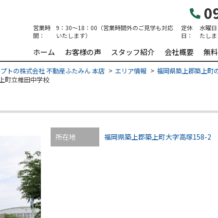
09
営業時
9：30～18：00（営業時間外のご見学も対応
定休
水曜日
間：
いたします）
日：
たしま
ホーム
お客様の声
スタッフ紹介
会社概要
無料
プトの株式会社 不動産ふたみん 本店
エリア情報
福岡県築上郡築上町
上町立椎田中学校
所在地
福岡県築上郡築上町大字高塚158-2