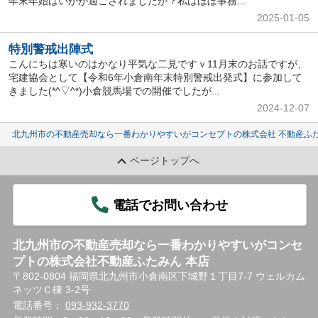
年末年始はいかが過ごされましたか？私はほぼ事務...
2025-01-05
特別警戒出陣式
こんにちは寒いのはかなり平気な二見ですｖ11月末のお話ですが、
宅建協会として【令和6年小倉南年末特別警戒出発式】に参加して
きました(*^▽^*)小倉競馬場での開催でしたが...
2024-12-07
北九州市の不動産売却なら一番わかりやすいがコンセプトの株式会社 不動産ふた
ページトップへ
電話でお問い合わせ
北九州市の不動産売却なら一番わかりやすいがコンセ
プトの株式会社不動産ふたみん 本店
〒802-0804 福岡県北九州市小倉南区下城野１丁目7-7 ウェルカム
ネッツＣ棟 3-2号
電話番号：
093-932-3770