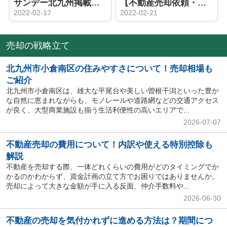
サンデー北九州掲載のお知らせ【RESET HOUSE－小倉北区高尾1丁目1期－】
【不動産売却依頼・専属専任】北九州市小倉南区津田新町 新築戸建て
2022-02-17
2022-02-21
売却の戦略立て
北九州市小倉南区の住みやすさについて！売却相場も
ご紹介
北九州市小倉南区は、雄大な平尾台や美しい曽根干潟といった豊か
な自然に恵まれながらも、モノレールや道路網などの交通アクセス
が良く、大型商業施設も揃う生活利便性の高いエリアで...
2026-07-07
不動産売却の費用について！内訳や使える特別控除も
解説
不動産を売却する際、一体どれくらいの費用がどのタイミングでか
かるのかわからず、資金計画の立て方でお困りではありませんか。
売却によって大きな金額が手に入る反面、仲介手数料や...
2026-06-30
不動産の売却を気付かれずに進める方法は？期間につ