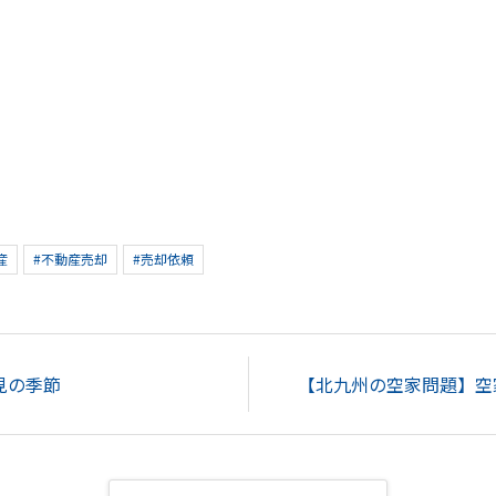
産
#不動産売却
#売却依頼
見の季節