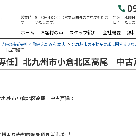
09
営業時
9：30～18：00（営業時間外のご見学も対応
定休
水曜日
間：
いたします）
日：
たしま
ホーム
お客様の声
スタッフ紹介
会社概要
無料
プトの株式会社 不動産ふたみん 本店
北九州市の不動産売却に関するノウ
尾 中古戸建て
専任】北九州市小倉北区高尾 中古
北九州市小倉北区高尾 中古戸建て
ました！
主様より売却依頼を頂き