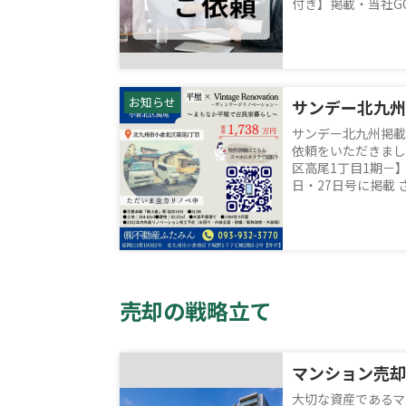
付き】掲載・当社GOO
お知らせ
サンデー北九州掲載
依頼をいただきました
区高尾1丁目1期－】
日・27日号に掲載 さ
売却の戦略立て
大切な資産であるマ