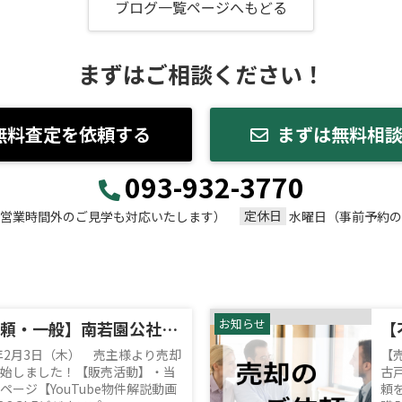
ブログ一覧ページへもどる
まずはご相談ください！
無料査定を依頼する
まずは無料相
093-932-3770
定休日
00（営業時間外のご見学も対応いたします）
水曜日（事前予約の
お知らせ
【不動産売却依頼・一般】南若園公社団地2棟
2年2月3日（木） 売主様より売却
【
始しました！【販売活動】・当
古
ージ【YouTube物件解説動画
頼