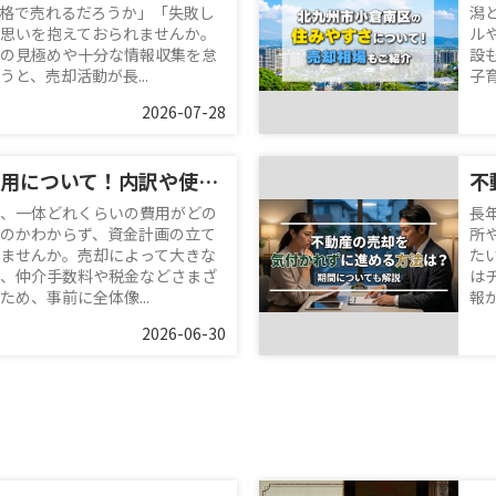
格で売れるだろうか」「失敗し
潟
思いを抱えておられませんか。
ル
の見極めや十分な情報収集を怠
設
と、売却活動が長...
子
2026-07-28
不動産売却の費用について！内訳や使える特別控除も解説
、一体どれくらいの費用がどの
長
のかわからず、資金計画の立て
所
ませんか。売却によって大きな
た
、仲介手数料や税金などさまざ
は
め、事前に全体像...
報
2026-06-30