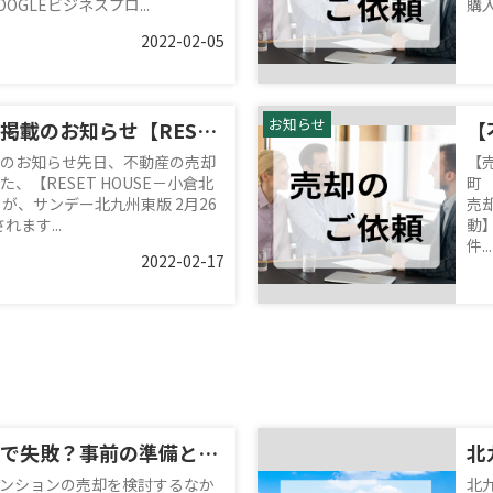
GLEビジネスプロ...
購入
2022-02-05
お知らせ
サンデー北九州掲載のお知らせ【RESET HOUSE－小倉北区高尾1丁目1期－】
のお知らせ先日、不動産の売却
【
、【RESET HOUSE－小倉北
町
が、サンデー北九州東版 2月26
売
れます...
動
件...
2022-02-17
マンション売却で失敗？事前の準備と対策についても解説
ンションの売却を検討するなか
北