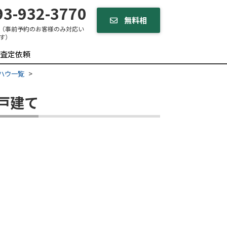
3-932-3770
無料相
（事前予約のお客様のみ対応い
す）
談する
査定依頼
ハウ一覧
戸建て