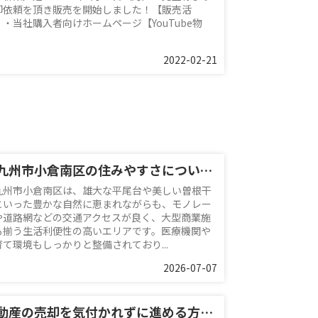
却依頼を頂き販売を開始しました！【販売活
】・当社購入者向けホームページ【YouTube物
2022-02-21
北九州市小倉南区の住みやすさについて！売却相場もご紹介
九州市小倉南区は、雄大な平尾台や美しい曽根干
といった豊かな自然に恵まれながらも、モノレー
や道路網などの交通アクセスが良く、大型商業施
も揃う生活利便性の高いエリアです。医療機関や
育て環境もしっかりと整備されており...
2026-07-07
不動産の売却を気付かれずに進める方法は？期間についても解説