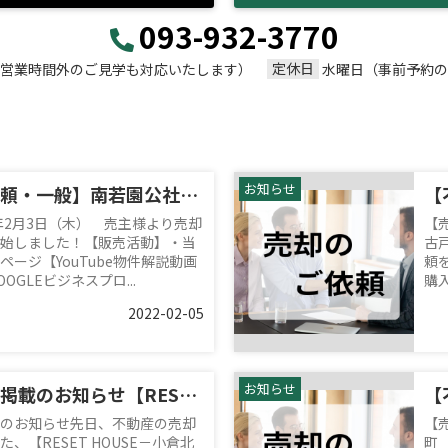
093-932-3770
定休日
00（営業時間外のご見学も対応いたします）
水曜日（事前予約の
お知らせ
【不動産売却依頼・一般】南若園公社団地2棟
2年2月3日（木） 売主様より売却
【
始しました！【販売活動】・当
古
ージ【YouTube物件解説動画
頼
GLEビジネスプロ...
購入
2022-02-05
お知らせ
サンデー北九州掲載のお知らせ【RESET HOUSE－小倉北区高尾1丁目1期－】
のお知らせ先日、不動産の売却
【
、【RESET HOUSE－小倉北
町