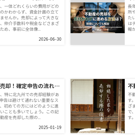
、一体どれくらいの費用がどの
長
のかわからず、資金計画の立て
所
ませんか。売却によって大きな
た
、仲介手数料や税金などさまざ
は
め、事前に全体像...
報
2026-06-30
北九州で不動産売却！確定申告の流れと注意点とは？
、特に北九州での売却経験があ
不
申告は避けて通れない重要なス
す
、初めての方にはどのように進
ざ
いことも多いでしょう。この記
で
産を売却した際の...
す
2025-01-19