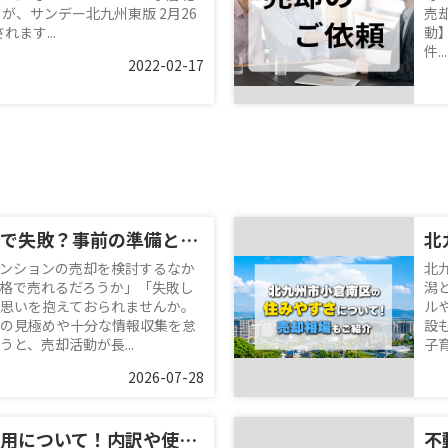
が、サンデー北九州東版 2月26
売
れます...
動
件...
2022-02-17
マンション売却で失敗？事前の準備と対策についても解説
ンションの売却を検討するなか
北
格で売れるだろうか」「失敗し
潟
思いを抱えておられませんか。
ル
の見極めや十分な情報収集を怠
設
と、売却活動が長...
子
2026-07-28
不動産売却の費用について！内訳や使える特別控除も解説