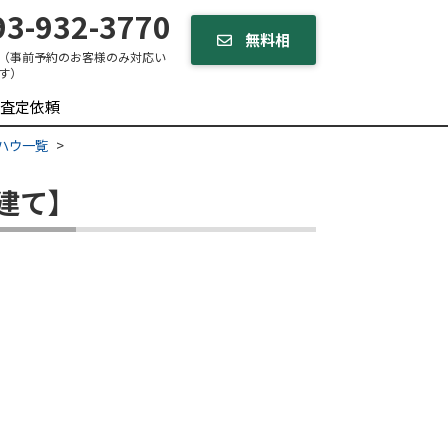
3-932-3770
無料相
（事前予約のお客様のみ対応い
す）
談する
査定依頼
ハウ一覧
建て】