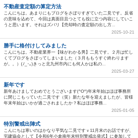
不動産査定額の算定方法
こんにちは。あまりにもブログをさぼりすぎていた二見です。反省
の意味を込めて、今回は真面目且つとても役に立つ内容にしていこ
うと思います。それはズバリ【売却時の査定額の出し方...
2025-10-21
勝手に格付けしてみました
こんにちは。不動産業界一【味がわかる男】二見です。２月は忙し
くてブログをさぼってしまいました（３月ももうすぐ終わります
が。。）(ﾉ_･｡)きっと北九州市内にも何人かは私の...
2025-03-27
新年です
新年あけましておめでとうございます(^O^)年末年始はほぼ事務所
に閉じこもっていた二見です（笑）新たな年を迎えましたが、皆様
年末年始はいかが過ごされましたか？私はほぼ事務...
2025-01-05
特別警戒出陣式
こんにちは寒いのはかなり平気な二見ですｖ11月末のお話ですが、
宅建協会として【令和6年小倉南年末特別警戒出発式】に参加して