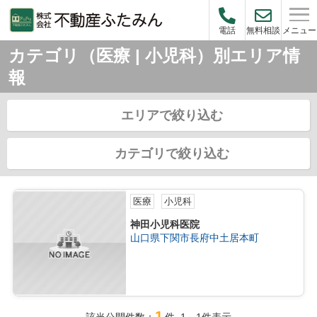
メニュー
電話
無料相談
カテゴリ（医療 | 小児科）別エリア情
報
エリアで絞り込む
カテゴリで絞り込む
医療
小児科
神田小児科医院
山口県下関市長府中土居本町
1