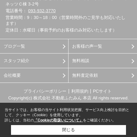
ネッツＣ棟 3-2号
電話番号：
093-932-3770
営業時間：9：30～18：00（営業時間外のご見学も対応いたし
ます）
定休日：水曜日（事前予約のお客様のみ対応いたします）
ブログ一覧
お客様の声一覧
スタッフ紹介
無料相談
会社概要
無料査定依頼
プライバシーポリシー
利用規約
PCサイト
Copyright(c) 株式会社 不動産ふたみん 本店 All rights reserved.
当サイトでは、お客様の当サイト利用状況把握、サービス向上検討を目的と
して、クッキー（Cookie）を使用しています。
詳しくは、当社の
「Cookieの取扱いについて」
をご確認ください。
閉じる