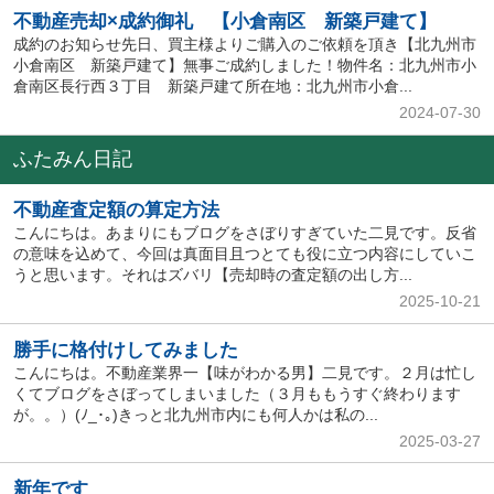
不動産売却×成約御礼 【小倉南区 新築戸建て】
成約のお知らせ先日、買主様よりご購入のご依頼を頂き【北九州市
小倉南区 新築戸建て】無事ご成約しました！物件名：北九州市小
倉南区長行西３丁目 新築戸建て所在地：北九州市小倉...
2024-07-30
ふたみん日記
不動産査定額の算定方法
こんにちは。あまりにもブログをさぼりすぎていた二見です。反省
の意味を込めて、今回は真面目且つとても役に立つ内容にしていこ
うと思います。それはズバリ【売却時の査定額の出し方...
2025-10-21
勝手に格付けしてみました
こんにちは。不動産業界一【味がわかる男】二見です。２月は忙し
くてブログをさぼってしまいました（３月ももうすぐ終わります
が。。）(ﾉ_･｡)きっと北九州市内にも何人かは私の...
2025-03-27
新年です