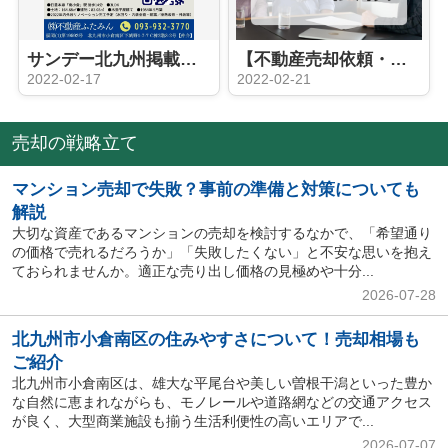
サンデー北九州掲載のお知らせ【RESET HOUSE－小倉北区高尾1丁目1期－】
【不動産売却依頼・専属専任】北九州市小倉南区津田新町 新築戸建て
2022-02-17
2022-02-21
売却の戦略立て
マンション売却で失敗？事前の準備と対策についても
解説
大切な資産であるマンションの売却を検討するなかで、「希望通り
の価格で売れるだろうか」「失敗したくない」と不安な思いを抱え
ておられませんか。適正な売り出し価格の見極めや十分...
2026-07-28
北九州市小倉南区の住みやすさについて！売却相場も
ご紹介
北九州市小倉南区は、雄大な平尾台や美しい曽根干潟といった豊か
な自然に恵まれながらも、モノレールや道路網などの交通アクセス
が良く、大型商業施設も揃う生活利便性の高いエリアで...
2026-07-07