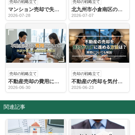
売却の戦略立て
売却の戦略立て
マンション売却で失敗？事前の準備と対策についても解説
北九州市小倉南区の住みやすさについて！売却相場もご紹介
2026-07-28
2026-07-07
売却の戦略立て
売却の戦略立て
不動産売却の費用について！内訳や使える特別控除も解説
不動産の売却を気付かれずに進める方法は？期間についても解説
2026-06-30
2026-06-23
関連記事