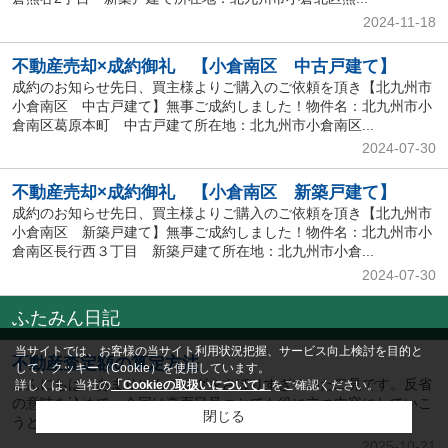
2024-11-18
不動産売却×成約御礼 【小倉南区 中古戸建て】
成約のお知らせ先日、買主様よりご購入のご依頼を頂き【北九州市
小倉南区 中古戸建て】無事ご成約しました！物件名：北九州市小
倉南区葛原本町 中古戸建て所在地：北九州市小倉南区...
2024-07-30
不動産売却×成約御礼 【小倉南区 新築戸建て】
成約のお知らせ先日、買主様よりご購入のご依頼を頂き【北九州市
小倉南区 新築戸建て】無事ご成約しました！物件名：北九州市小
倉南区長行西３丁目 新築戸建て所在地：北九州市小倉...
2024-07-30
ふたみん日記
当サイトでは、お客様の当サイト利用状況把握、サービス向上検討を目的と
不動産査定額の算定方法
して、クッキー（Cookie）を使用しています。
こんにちは。あまりにもブログをさぼりすぎていた二見です。反省
詳しくは、当社の
「Cookieの取扱いについて」
をご確認ください。
の意味を込めて、今回は真面目且つとても役に立つ内容にしていこ
閉じる
うと思います。それはズバリ【売却時の査定額の出し方...
2025-10-21