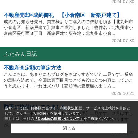
2024-07-30
不動産売却×成約御礼 【小倉南区 新築戸建て】
成約のお知らせ先日、買主様よりご購入のご依頼を頂き【北九州市
小倉南区 新築戸建て】無事ご成約しました！物件名：北九州市小
倉南区長行西３丁目 新築戸建て所在地：北九州市小倉...
2024-07-30
ふたみん日記
不動産査定額の算定方法
こんにちは。あまりにもブログをさぼりすぎていた二見です。反省
の意味を込めて、今回は真面目且つとても役に立つ内容にしていこ
うと思います。それはズバリ【売却時の査定額の出し方...
2025-10-21
勝手に格付けしてみました
当サイトでは、お客様の当サイト利用状況把握、サービス向上検討を目的と
こんにちは。不動産業界一【味がわかる男】二見です。２月は忙し
して、クッキー（Cookie）を使用しています。
詳しくは、当社の
「Cookieの取扱いについて」
をご確認ください。
くてブログをさぼってしまいました（３月ももうすぐ終わります
が。。）(ﾉ_･｡)きっと北九州市内にも何人かは私の...
閉じる
2025-03-27